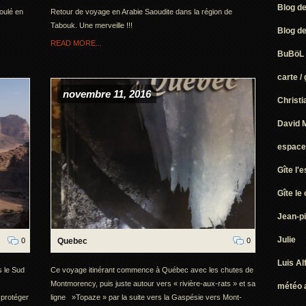
Blog de
oulé en
Retour de voyage en Arabie Saoudite dans la région de
Tabouk. Une merveille !!!
Blog de
READ MORE...
BuBöL –
carte /
novembre 11, 2016
Christi
David 
espace 
Gîte l'
Gîte le
Jean-pi
Julie
0
Quebec
0
Luis Al
s le Sud
Ce voyage itinérant commence à Québec avec les chutes de
Montmorency, puis juste autour vers « rivière-aux-rats » et sa
météo 
 protéger
ligne »Topaze » par la suite vers la Gaspésie vers Mont-