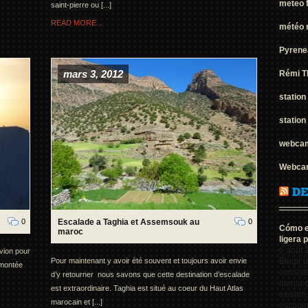
meteo 
saint-pierre ou [...]
READ MORE...
météo n
Pyrene
mars 3, 2012
Rémi T
station
station
webcam
Webcam
0
Escalade a Taghia et Assemsouk au
0
Cómo e
maroc
ligera 
6 août 
vion pour
Pour maintenant y avoir été souvent et toujours avoir envie
Elegir 
 montée
consist
d’y retourner nous savons que cette destination d’escalade
menor p
est extraordinaire. Taghia est situé au coeur du Haut Atlas
existen
marocain et [...]
escoger