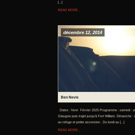
[...]
READ MORE...
décembre 12, 2014
Ben Nevis
Dates : hiver Février 2025 Programme : samedi : a
Glasgow puis trajet jusqu’à Fort William. Dimanche :
au refuge et petite ascension . Du lundi au [...]
READ MORE...