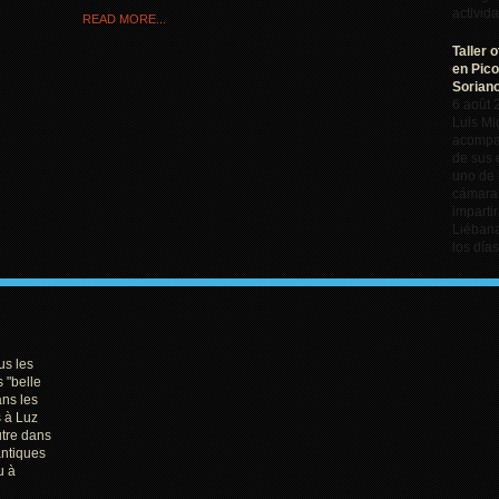
activid
READ MORE...
Taller 
en Pico
Sorian
6 août 
Luis Mi
acompa
de sus 
uno de 
cámaras
impartir
Liébana
los día
s les
 "belle
dans les
 à Luz
utre dans
antiques
u à