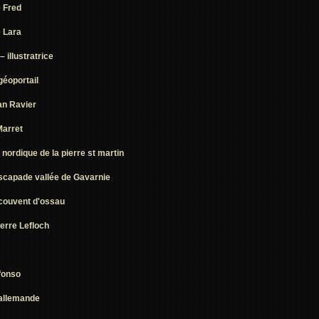
 Fred
 Lara
 illustratrice
 géoportail
an Ravier
Marret
nordique de la pierre st martin
escapade vallée de Gavarnie
 couvent d'ossau
erre Lefloch
fonso
allemande