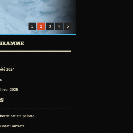
1
2
3
4
5
 été 2024
s
 hiver 2025
aborde artiste peintre
Albert Ganxets