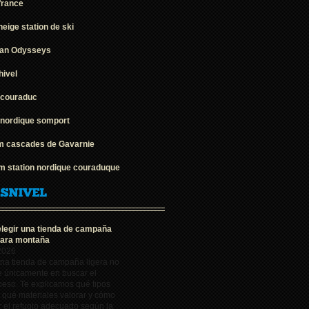
france
eige station de ski
an Odysseys
hivel
 couraduc
 nordique somport
 cascades de Gavarnie
 station nordique couraduque
legir una tienda de campaña
para montaña
2026
una tienda de campaña ligera no
e únicamente en buscar el
eso. Te explicamos qué tipos
, qué materiales valorar y cómo
 el refugio adecuado según la