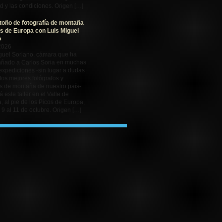
ad y las condiciones. Origen […]
otoño de fotografía de montaña
s de Europa con Luis Miguel
o
2026
guel Soriano, cámara que ha
ñado a Carlos Soria en muchas
expediciones -sin lugar a dudas
los mejores fotógrafos y
 de montaña de nuestro país-
á este taller en el Valle de
, al pie de los Picos de Europa,
s 9 al 11 de octubre. Origen […]